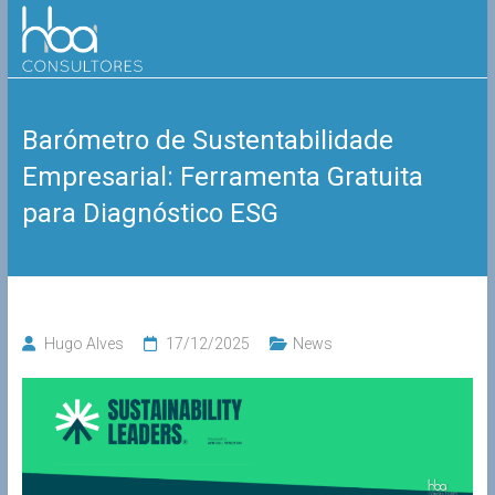
Skip
HBA
to
content
Consultores
Barómetro de Sustentabilidade
Empresarial: Ferramenta Gratuita
para Diagnóstico ESG
Hugo Alves
17/12/2025
News