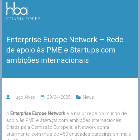
Skip
HBA
to
content
Consultores
Enterprise Europe Network – Rede
de apoio às PME e Startups com
ambições internacionais
Hugo Alves
29/04/2025
News
A
Enterprise Europe Network
é a maior rede do mundo de
apoio às PME e
startups
com ambições internacionais.
Criada pela Comissão Europeia, a Network conta
atualmente com mais de 450 entidades parceiras em mais