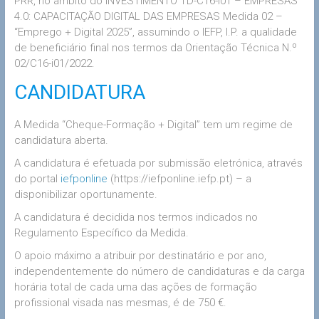
PRR, no âmbito do INVESTIMENTO TD-C16-I01 – EMPRESAS
4.0: CAPACITAÇÃO DIGITAL DAS EMPRESAS Medida 02 –
“Emprego + Digital 2025”, assumindo o IEFP, I.P. a qualidade
de beneficiário final nos termos da Orientação Técnica N.º
02/C16-i01/2022.
CANDIDATURA
A Medida “Cheque-Formação + Digital” tem um regime de
candidatura aberta.
A candidatura é efetuada por submissão eletrónica, através
do portal
iefponline
(https://iefponline.iefp.pt) – a
disponibilizar oportunamente.
A candidatura é decidida nos termos indicados no
Regulamento Específico da Medida.
O apoio máximo a atribuir por destinatário e por ano,
independentemente do número de candidaturas e da carga
horária total de cada uma das ações de formação
profissional visada nas mesmas, é de 750 €.