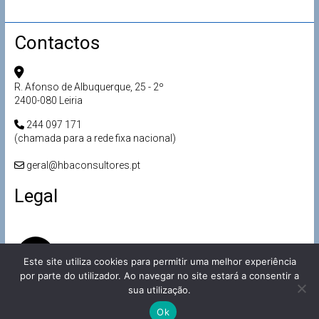
Contactos
R. Afonso de Albuquerque, 25 - 2º
2400-080 Leiria
244 097 171
(chamada para a rede fixa nacional)
geral@hbaconsultores.pt
Legal
Este site utiliza cookies para permitir uma melhor experiência
por parte do utilizador. Ao navegar no site estará a consentir a
sua utilização.
Ok