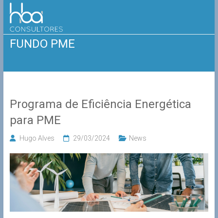
Skip
HBA
to
content
Consultores
FUNDO PME
Programa de Eficiência Energética
para PME
Hugo Alves
29/03/2024
News