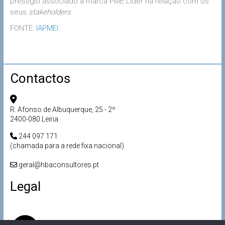
prestígio associado à marca PME Líder na relação com os
seus
stakeholders
.
FONTE:
IAPMEI
Contactos
R. Afonso de Albuquerque, 25 - 2º
2400-080 Leiria
244 097 171
(chamada para a rede fixa nacional)
geral@hbaconsultores.pt
Legal