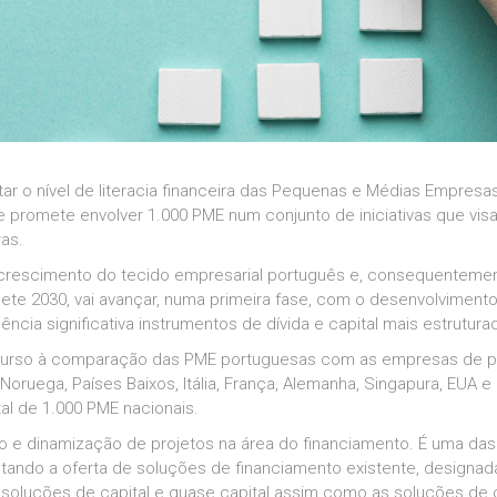
ar o nível de literacia financeira das Pequenas e Médias Empresas
e promete envolver 1.000 PME num conjunto de iniciativas que vis
as.
 crescimento do tecido empresarial português e, consequentemente
ete 2030, vai avançar, numa primeira fase, com o desenvolvimen
ncia significativa instrumentos de dívida e capital mais estrutura
ecurso à comparação das PME portuguesas com as empresas de 
Noruega, Países Baixos, Itália, França, Alemanha, Singapura, EUA
al de 1.000 PME nacionais.
 e dinamização de projetos na área do financiamento. É uma das á
ientando a oferta de soluções de financiamento existente, desig
e soluções de capital e quase capital assim como as soluções de 