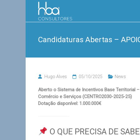
Skip
HBA
to
content
Consultores
Candidaturas Abertas – APOIO
Hugo Alves
05/10/2025
News
Aberto o Sistema de Incentivos Base Territorial –
Comércio e Serviços (CENTRO2030-2025-25)
Dotação disponível: 1.000.000€
O QUE PRECISA DE SABE