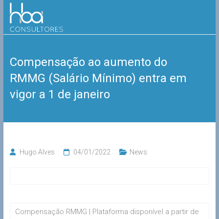
Skip
HBA
to
content
Consultores
Compensação ao aumento do
RMMG (Salário Mínimo) entra em
vigor a 1 de janeiro
Hugo Alves
04/01/2022
News
Compensação RMMG | Plataforma disponível a partir de