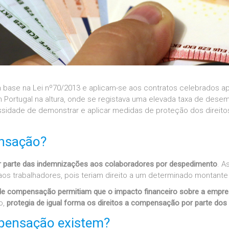
ase na Lei nº70/2013 e aplicam-se aos contratos celebrados ap
m Portugal na altura, onde se registava uma elevada taxa de des
idade de demonstrar e aplicar medidas de proteção dos direitos 
nsação?
 parte das indemnizações aos colaboradores por despedimento
. 
a aos trabalhadores, pois teriam direito a um determinado monta
de compensação permitiam que o impacto financeiro sobre a emp
o,
protegia de igual forma os direitos a compensação por parte dos
mpensação existem?