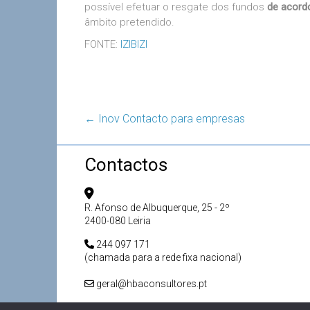
possível efetuar o resgate dos fundos
de acord
âmbito pretendido.
FONTE:
IZIBIZI
←
Inov Contacto para empresas
Contactos
R. Afonso de Albuquerque, 25 - 2º
2400-080 Leiria
244 097 171
(chamada para a rede fixa nacional)
geral@hbaconsultores.pt