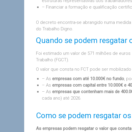
estruturas representativas dos trabalhadores
– Financiar a formação e qualificação certif
O decreto encontra-se abrangido numa medida 
do Trabalho Digno.
Quando se podem resgatar 
Foi estimado um valor de 571 milhões de euro
Trabalho (FGCT).
O valor que consta no FCT pode ser mobilizad
– As
empresas com até 10.000€ no fundo
, p
– As
empresas com capital entre 10.000€ e 4
– As
empresas que contenham mais de 400.0
cada ano) até 2026.
Como se podem resgatar os
As empresas podem resgatar o valor que consta