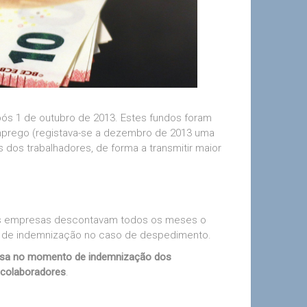
ós 1 de outubro de 2013. Estes fundos foram
emprego (registava-se a dezembro de 2013 uma
dos trabalhadores, de forma a transmitir maior
As empresas descontavam todos os meses o
nte de indemnização no caso de despedimento.
resa no momento de indemnização dos
 colaboradores
.