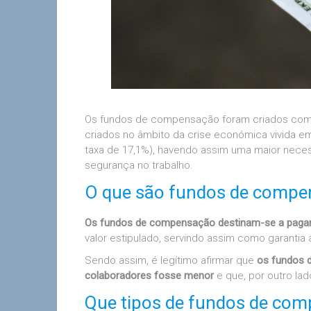
Os fundos de compensação foram criados com b
criados no âmbito da crise económica vivida e
taxa de 17,1%), havendo assim uma maior necess
segurança no trabalho.
O que são fundos de compe
Os fundos de compensação destinam-se a pagar
valor estipulado, servindo assim como garanti
Sendo assim, é legítimo afirmar que
os fundos 
colaboradores fosse menor
e que, por outro lad
Que tipos de fundos de co