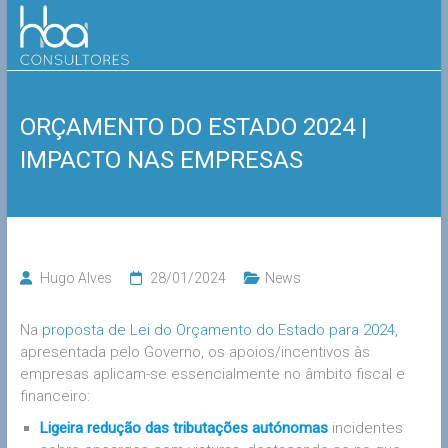
Skip
HBA
to
content
Consultores
ORÇAMENTO DO ESTADO 2024 |
IMPACTO NAS EMPRESAS
Hugo Alves
28/01/2024
News
Na
proposta de Lei do Orçamento do Estado para 2024
,
apresentada pelo Governo, os apoios/incentivos às
empresas aplicam-se essencialmente no âmbito fiscal e
financeiro:
Ligeira redução das tributações autónomas
incidentes