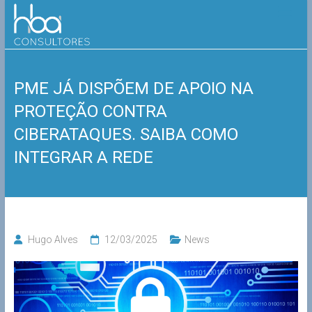
Skip
HBA
to
content
Consultores
PME JÁ DISPÕEM DE APOIO NA
PROTEÇÃO CONTRA
CIBERATAQUES. SAIBA COMO
INTEGRAR A REDE
Hugo Alves
12/03/2025
News