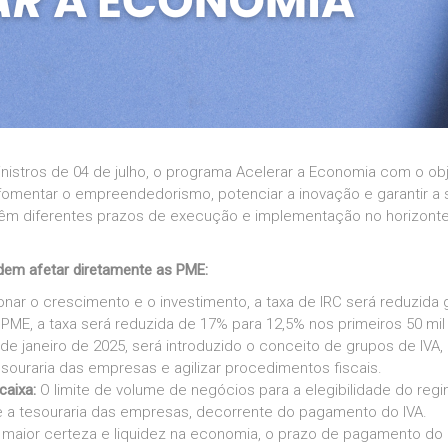
istros de 04 de julho, o programa Acelerar a Economia com o ob
fomentar o empreendedorismo, potenciar a inovação e garantir a 
têm diferentes prazos de execução e implementação no horizonte 
dem afetar diretamente as PME:
onar o crescimento e o investimento, a taxa de IRC será reduzid
 as PME, a taxa será reduzida de 17% para 12,5% nos primeiros 50 mi
r de janeiro de 2025, será introduzido o conceito de grupos de IV
esouraria das empresas e agilizar procedimentos fiscais.
caixa:
O limite de volume de negócios para a elegibilidade do reg
e a tesouraria das empresas, decorrente do pagamento do IVA.
 maior certeza e liquidez na economia, o prazo de pagamento do