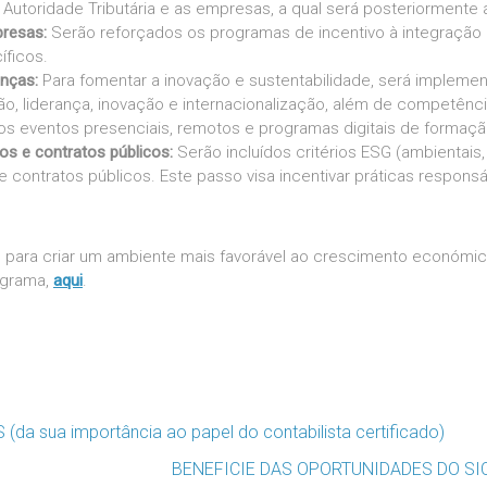
 Autoridade Tributária e as empresas, a qual será posteriormente 
presas:
Serão reforçados os programas de incentivo à integraçã
íficos.
anças:
Para fomentar a inovação e sustentabilidade, será implem
o, liderança, inovação e internacionalização, além de competên
dos eventos presenciais, remotos e programas digitais de formaçã
vos e contratos públicos:
Serão incluídos critérios ESG (ambientai
 contratos públicos. Este passo visa incentivar práticas responsá
 para criar um ambiente mais favorável ao crescimento económic
ograma,
aqui
.
 sua importância ao papel do contabilista certificado)
BENEFICIE DAS OPORTUNIDADES DO S