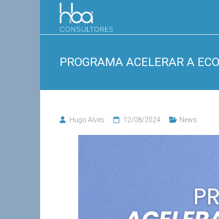
Skip
HBA
to
content
Consultores
PROGRAMA ACELERAR A EC
Hugo Alves
12/08/2024
News