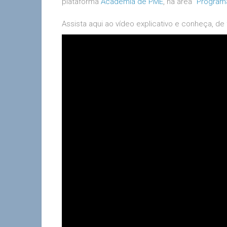
plataforma
Academia de PME
, na área “
Program
Assista aqui ao vídeo explicativo e conheça, d