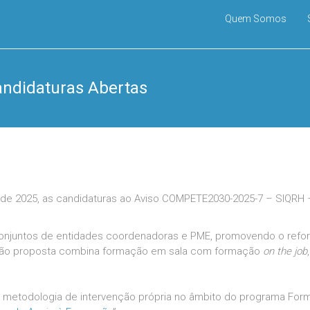
Quem Somos
ndidaturas Abertas
o de 2025, as candidaturas ao Aviso COMPETE2030-2025-7 – SIQR
conjuntos de entidades coordenadoras e PME, promovendo o refo
nção proposta combina formação em sala com formação
on the job
a metodologia de intervenção própria no âmbito do programa For