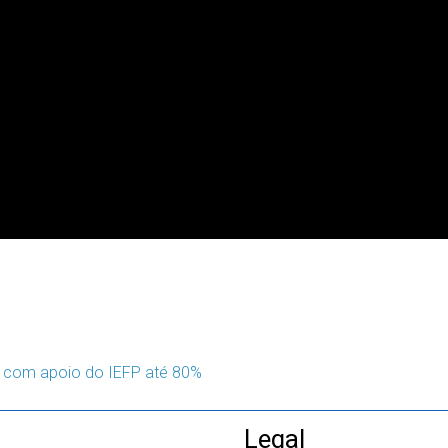
s com apoio do IEFP até 80%
Legal