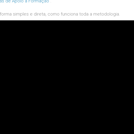
as de Apoio à Formação
”.
e forma simples e direta, como funciona toda a metodologia.