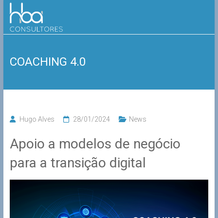
Skip
HBA
to
content
Consultores
COACHING 4.0
Hugo Alves
28/01/2024
News
Apoio a modelos de negócio
para a transição digital