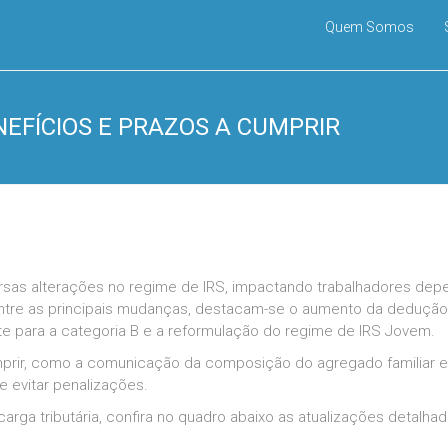
Quem Somos
ENEFÍCIOS E PRAZOS A CUMPRIR
sas alterações no regime de IRS, impactando trabalhadores depen
 Entre as principais mudanças, destacam-se o aumento da dedução
te para a categoria B e a reformulação do regime de IRS Jovem.
umprir, como a comunicação da composição do agregado familiar e a
e evitar penalizações.
arga tributária, confira no quadro abaixo as atualizações detalh