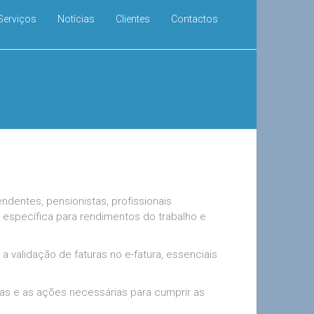
Serviços
Notícias
Clientes
Contactos
dentes, pensionistas, profissionais
 específica para rendimentos do trabalho e
 validação de faturas no e-fatura, essenciais
adas e as ações necessárias para cumprir as