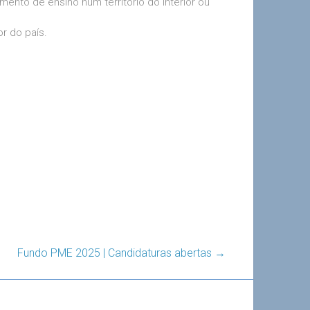
ento de ensino num território do interior ou
r do país.
Fundo PME 2025 | Candidaturas abertas
→