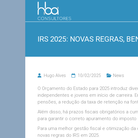
Skip
HBA
to
content
Consultores
IRS 2025: NOVAS REGRAS, B
Hugo Alves
10/02/2025
News
O Orçamento do Estado para 2025 introduz diver
independentes e jovens em início de carreira.
pensões, a redução da taxa de retenção na fon
Além disso, há prazos fiscais obrigatórios a c
para garantir o correto apuramento do imposto 
Para uma melhor gestão fiscal e otimização da c
novas regras do IRS em 2025.