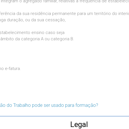
egram o agregado familiar, relativas à frequência de estabelecim
rência da sua residência permanente para um território do interio
nga duração, ou da sua cessação,
stabelecimento ensino caso seja
mbito da categoria A ou categoria B.
o e-fatura.
ão do Trabalho pode ser usado para formação?
Legal