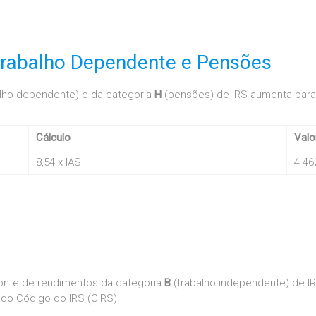
rabalho Dependente e Pensões
lho dependente) e da categoria
H
(pensões) de IRS aumenta par
Cálculo
Valo
8,54 x IAS
4 46
fonte de rendimentos da categoria
B
(trabalho independente) de IR
 do Código do IRS (CIRS).