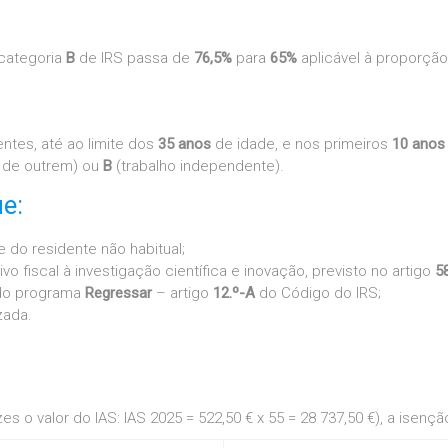
 categoria
B
de IRS passa de
76,5%
para
65%
aplicável à proporção
tes, até ao limite dos
35 anos
de idade, e nos primeiros
10 anos
a de outrem) ou
B
(trabalho independente).
e:
do residente não habitual;
 fiscal à investigação científica e inovação, previsto no artigo
5
 do programa
Regressar
– artigo
12.º-A
do Código do IRS;
zada.
es o valor do IAS: IAS 2025 = 522,50 € x 55 = 28 737,50 €), a isençã