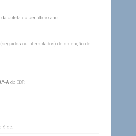
 da coleta do penúltimo ano.
(seguidos ou interpolados) de obtenção de
8.º-A
do EBF;
o é de: