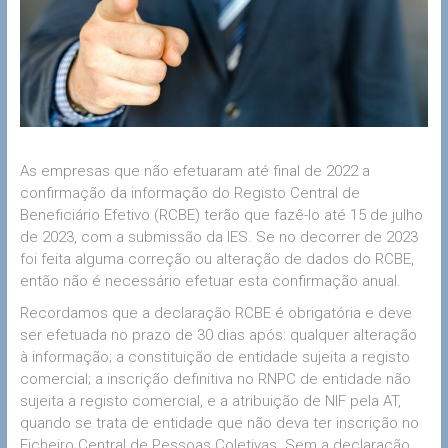
As empresas que não efetuaram até final de 2022 a
confirmação da informação do Registo Central de
Beneficiário Efetivo (RCBE) terão que fazê-lo até 15 de julho
de 2023, com a submissão da IES. Se no decorrer de 2023
foi feita alguma correção ou alteração de dados do RCBE,
então não é necessário efetuar esta confirmação anual.
Recordamos que a declaração RCBE é obrigatória e deve
ser efetuada no prazo de 30 dias após: qualquer alteração
à informação; a constituição de entidade sujeita a registo
comercial; a inscrição definitiva no RNPC de entidade não
sujeita a registo comercial, e a atribuição de NIF pela AT,
quando se trata de entidade que não deva ter inscrição no
Ficheiro Central de Pessoas Coletivas. Sem a declaração