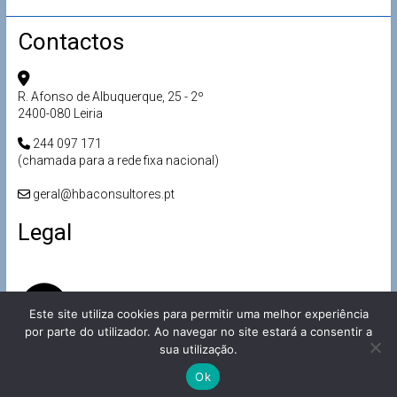
Contactos
R. Afonso de Albuquerque, 25 - 2º
2400-080 Leiria
244 097 171
(chamada para a rede fixa nacional)
geral@hbaconsultores.pt
Legal
Este site utiliza cookies para permitir uma melhor experiência
por parte do utilizador. Ao navegar no site estará a consentir a
sua utilização.
Ok
Copyright © 2026
Made by
HBA Consultores
Devbrain