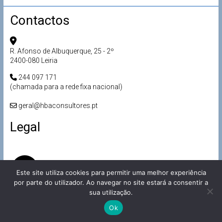
Contactos
R. Afonso de Albuquerque, 25 - 2º
2400-080 Leiria
244 097 171
(chamada para a rede fixa nacional)
geral@hbaconsultores.pt
Legal
Este site utiliza cookies para permitir uma melhor experiência
por parte do utilizador. Ao navegar no site estará a consentir a
sua utilização.
Ok
Copyright © 2026
Made by
HBA Consultores
Devbrain